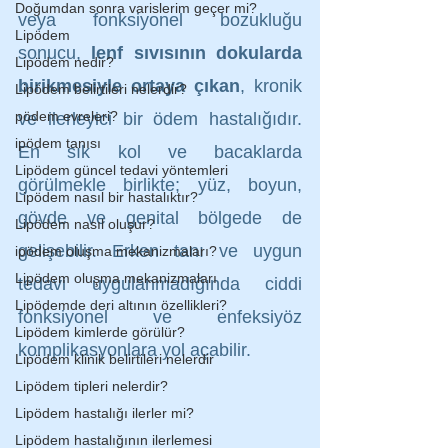
Doğumdan sonra varislerim geçer mi?
veya fonksiyonel bozukluğu 
Lipödem
sonucu, 
lenf sıvısının dokularda 
Lipödem nedir?
birikmesiyle ortaya çıkan
, kronik 
Lipödem belirtileri nelerdir?
pödem evreleri?
ve ilerleyici bir ödem hastalığıdır. 
ipödem tanısı
En sık kol ve bacaklarda 
Lipödem güncel tedavi yöntemleri
görülmekle birlikte; yüz, boyun, 
Lipödem nasıl bir hastalıktır?
gövde ve genital bölgede de 
Lipödem nasıl oluşur?
gelişebilir. Erken tanı ve uygun 
ipödem oluşma mekanizmaları?
Lipödem oluşma mekanizmaları
tedavi uygulanmadığında ciddi 
Lipödemde deri altının özellikleri?
fonksiyonel ve enfeksiyöz 
Lipödem kimlerde görülür?
komplikasyonlara yol açabilir.
Lipödem klinik belirtileri nelerdir
Lipödem tipleri nelerdir?
Lipödem hastalığı ilerler mi?
Lipödem hastalığının ilerlemesi