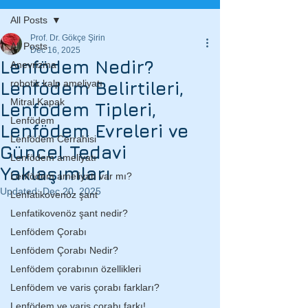
All Posts
Prof. Dr. Gökçe Şirin
All Posts
Dec 16, 2025
Lenfödem Nedir?
Anevrizma
Lenfödem Belirtileri,
robotik kalp ameliyatı
Mitral Kapak
Lenfödem Tipleri,
Lenfödem
Lenfödem Evreleri ve
Lenfödem Cerrahisi
Güncel Tedavi
Lenfödem ameliyatı
Yaklaşımları
Lenfödem ameliyatı var mı?
Updated:
Dec 20, 2025
Lenfatikovenöz şant
Lenfatikovenöz şant nedir?
Lenfödem Çorabı
Lenfödem Çorabı Nedir?
Lenfödem çorabının özellikleri
Lenfödem ve varis çorabı farkları?
Lenfödem ve varis çorabı farkı!...