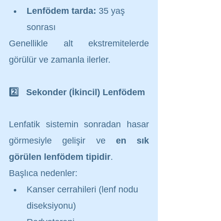
Lenfödem tarda:
 35 yaş 
sonrası
Genellikle alt ekstremitelerde 
görülür ve zamanla ilerler.
2️⃣   Sekonder (İkincil) Lenfödem
Lenfatik sistemin sonradan hasar 
görmesiyle gelişir ve 
en sık 
görülen lenfödem tipidir
.
Başlıca nedenler:
Kanser cerrahileri (lenf nodu 
diseksiyonu)