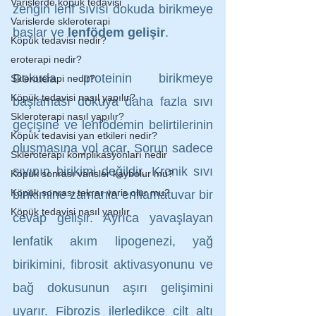
Varislerde köpük tedavisi
zengin lenf sıvısı dokuda birikmeye 
Varislerde skleroterapi
başlar ve 
lenfödem gelişir
. 
Köpük tedavisi nedir?
eroterapi nedir?
Dokuda proteinin birikmeye 
Skleroterapi nedir?
Köpük tedavisi nasıl yapılır?
başlaması dokuya daha fazla sıvı 
Skleroterapi nasıl yapılır?
geçişine ve lenfödemin belirtilerinin 
Köpük tedavisi yan etkileri nedir?
oluşmasına yol açar. Sorun sadece 
Skleroterapi komplikasyonları nedir
sıvının birikimi değildir. Kronik sıvı 
Köpük sonrası varisler kaybolur mu?
Köpük sonrası tekrar varis olur mu?
birikimine zamanla enflamatuvar bir 
Köpük tedavisi nasıl yapılır
cevap gelişir. Ayrıca yavaşlayan 
lenfatik akım lipogenezi, yağ 
birikimini, fibrosit aktivasyonunu ve 
bağ dokusunun aşırı gelişimini 
uyarır. Fibrozis ilerledikçe cilt altı 