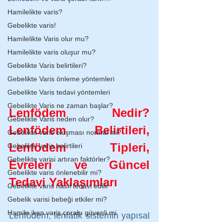
Hamilelikte varis?
Gebelikte varis!
Hamilelikte Varis olur mu?
Hamilelikte varis oluşur mu?
Gebelikte Varis belirtileri?
Gebelikte Varis önleme yöntemleri
Gebelikte Varis tedavi yöntemleri
Gebelikte Varis ne zaman başlar?
Lenfödem Nedir? 
Gebelikte Varis neden olur?
Lenfödem Belirtileri, 
Gebelikte varis oluşması normal mi?
Lenfödem Tipleri, 
Gebelikte varis belirtileri
Gebelikte varisi artıran faktörler?
Evreleri ve Güncel 
Gebelikte varis önlenebilir mi?
Tedavi Yaklaşımları
Gebelikte varis nasıl tedavi edilir
Gebelik varisi bebeği etkiler mi?
Hamile iken varis çorabı güvenli mi
Lenfödem; lenfatik sistemin yapısal 