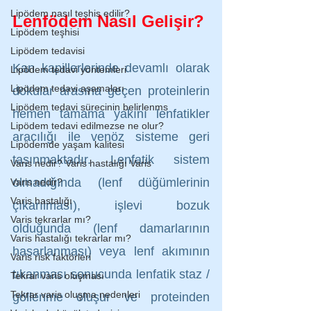
Lipödem nasıl teşhis edilir?
Lenfödem Nasıl Gelişir?
Lipödem teşhisi
Lipödem tedavisi
Kan kapillerlerinde devamlı olarak 
Lipödem tedavi yöntemleri
Lipödem tedavi aşamaları
dokular arasına geçen proteinlerin 
Lipödem tedavi sürecinin belirlenms
hemen tamama yakını lenfatikler 
Lipödem tedavi edilmezse ne olur?
aracılığı ile venöz sisteme geri 
Lipödemde yaşam kalitesi
taşınmaktadır. Lenfatik sistem 
Varis nedir? Varis hastalığı Varis
olmadığında (lenf düğümlerinin 
Varis nedir?
Varis hastalığı
çıkarılması), işlevi bozuk 
Varis tekrarlar mı?
olduğunda (lenf damarlarının 
Varis hastalığı tekrarlar mı?
hasarlanması) veya lenf akımının 
Varis risk faktörleri
tıkanması sonucunda lenfatik staz / 
Tekrar varis oluşması
Tekrar varis oluşma nedenleri
göllenme oluşur ve proteinden 