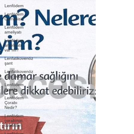
Lenfödem
Lenfödem
Cerrahisi
Lenfödem
ameliyatı
Lenfödem
ameliyatı
var mı?
Lenfatikovenöz
şant
Lenfatikovenöz
şant nedir?
Lenfödem
Çorabı
Lenfödem
Çorabı
Nedir?
Lenfödem
çorabının
özellikleri
Lenfödem