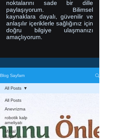
noktalarını sade bir dille
paylaşıyorum. Bilimsel
kaynaklara dayalı, güvenilir ve
anlaşılır içeriklerle sağlığınız için
doğru bilgiye ulaşmanızı
amaçlıyorum.
Blog Sayfam
All Posts
All Posts
Anevrizma
robotik kalp
ameliyatı
Mitral
Kapak