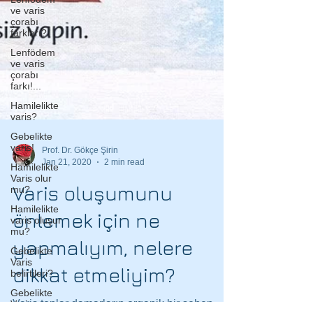
ve varis
çorabı
farkları?
Lenfödem
ve varis
çorabı
farkı!...
Hamilelikte
varis?
Gebelikte
varis!
Hamilelikte
Varis olur
mu?
Prof. Dr. Gökçe Şirin
Hamilelikte
Jan 21, 2020
2 min read
varis oluşur
mu?
Varis oluşumunu
Gebelikte
Varis
önlemek için ne
belirtileri?
yapmalıyım, nelere
Gebelikte
Varis