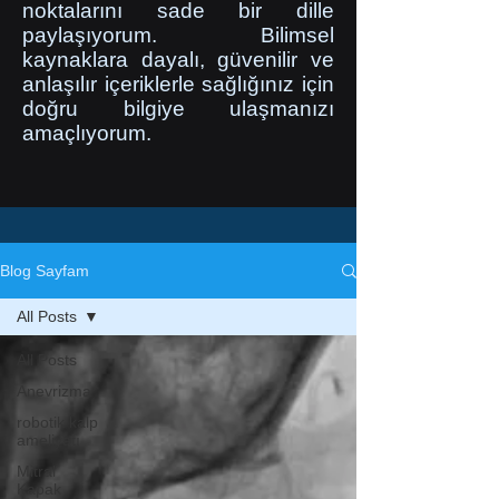
noktalarını sade bir dille
paylaşıyorum. Bilimsel
kaynaklara dayalı, güvenilir ve
anlaşılır içeriklerle sağlığınız için
doğru bilgiye ulaşmanızı
amaçlıyorum.
Blog Sayfam
All Posts
All Posts
Anevrizma
robotik kalp
ameliyatı
Mitral
Kapak