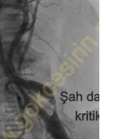
Lenfödem
Lenfödem
Cerrahisi
Lenfödem
ameliyatı
Lenfödem
ameliyatı
var mı?
Lenfatikovenöz
şant
Lenfatikovenöz
şant nedir?
Lenfödem
Çorabı
Lenfödem
Çorabı
Nedir?
Lenfödem
çorabının
özellikleri
Lenfödem