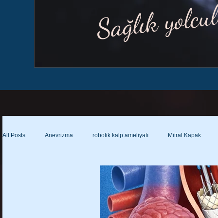
Sağlık yolcu
All Posts
Anevrizma
robotik kalp ameliyatı
Mitral Kapak
Lenfödem ameliyatı var mı?
Lenfatikovenöz şant
Lenfatikove
Lenfödem çorabının özellikleri
Lenfödem ve varis çorabı farkları?