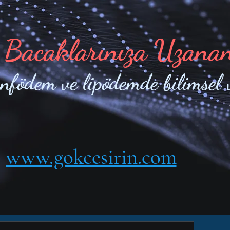
 Bacaklarınıza Uzana
enfödem ve lipödemde bilimsel 
www.gokcesirin.com