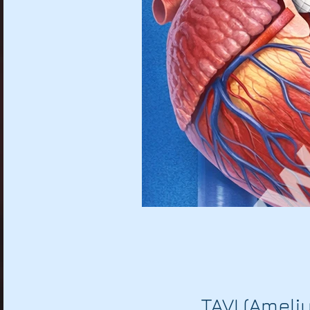
Gebelikte varis!
Hamilelikte Varis olur mu?
Hamilelikte varis
Gebelikte Varis önleme yöntemleri
Gebelikte Varis tedavi yöntemler
Gebelikte varis oluşması normal mi?
Gebelikte varis belirtileri
Gebelikte varis nasıl tedavi edilir
Gebelik varisi bebeği etkiler mi?
TAVI (Ameliy