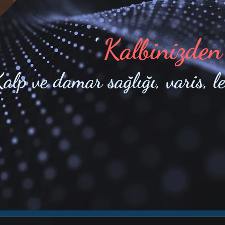
'
Kalbinizden
alp ve damar sağlığı, varis, l