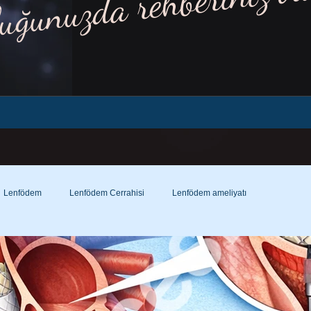
luğunuzda rehberiniz ol
Lenfödem
Lenfödem Cerrahisi
Lenfödem ameliyatı
nöz şant nedir?
Lenfödem Çorabı
Lenfödem Çorabı Nedir?
Lenfödem ve varis çorabı farkı!...
Hamilelikte varis?