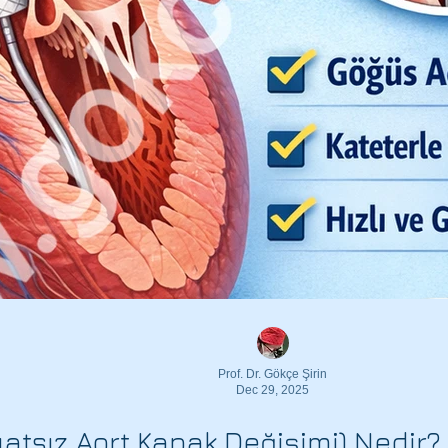
 oluşur mu?
Gebelikte Varis belirtileri?
i
Gebelikte Varis ne zaman başlar?
Gebelikte Varis neden olur?
Gebelikte varisi artıran faktörler?
Gebelikte varis önlenebilir mi?
Hamile iken varis çorabı güvenli mi
Prof. Dr. Gökçe Şirin
Dec 29, 2025
atsız Aort Kapak Değişimi) Nedir? K