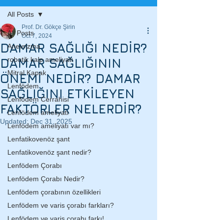
All Posts
Prof. Dr. Gökçe Şirin
All Posts
Oct 7, 2024
DAMAR SAĞLIĞI NEDİR?
Anevrizma
DAMAR SAĞLIĞININ
robotik kalp ameliyatı
Mitral Kapak
ÖNEMİ NEDİR? DAMAR
Lenfödem
SAĞLIĞINI ETKİLEYEN
Lenfödem Cerrahisi
FAKTÖRLER NELERDİR?
Lenfödem ameliyatı
Updated:
Dec 31, 2025
Lenfödem ameliyatı var mı?
Lenfatikovenöz şant
Lenfatikovenöz şant nedir?
Lenfödem Çorabı
Lenfödem Çorabı Nedir?
Lenfödem çorabının özellikleri
Lenfödem ve varis çorabı farkları?
Lenfödem ve varis çorabı farkı!...