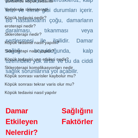
Varislerde köpük tedavisi
Varislerde skleroterapi
krizi ve inme gibi durumları içerir. 
Köpük tedavisi nedir?
Bu hastalıkların çoğu, damarların 
eroterapi nedir?
daralması, tıkanması veya 
Skleroterapi nedir?
sertleşmesi ile ilgilidir. Damar 
Köpük tedavisi nasıl yapılır?
sağlığı bozulduğunda, kalp 
Skleroterapi nasıl yapılır?
Köpük tedavisi yan etkileri nedir?
üzerindeki yük artar ve bu da ciddi 
Skleroterapi komplikasyonları nedir
sağlık sorunlarına yol açabilir.
Köpük sonrası varisler kaybolur mu?
Köpük sonrası tekrar varis olur mu?
Köpük tedavisi nasıl yapılır
Damar Sağlığını 
Etkileyen Faktörler 
Nelerdir?