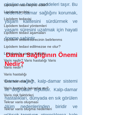
oksijen ve besin maddeleri taşır. Bu 
Lipödem nasıl teşhis edilir?
Lipödem teşhisi
nedenle, damar sağlığını korumak, 
Lipödem tedavisi
yaşam kalitesini sürdürmek ve 
Lipödem tedavi yöntemleri
yaşam süresini uzatmak için hayati 
Lipödem tedavi aşamaları
öneme sahiptir.
Lipödem tedavi sürecinin belirlenms
Lipödem tedavi edilmezse ne olur?
Damar Sağlığının Önemi 
Lipödemde yaşam kalitesi
Varis nedir? Varis hastalığı Varis
Nedir?
Varis nedir?
Varis hastalığı
Damar sağlığı, kalp-damar sistemi 
Varis tekrarlar mı?
Varis hastalığı tekrarlar mı?
ile doğrudan ilişkilidir. Kalp-damar 
Varis risk faktörleri
hastalıkları, dünyada en sık görülen 
Tekrar varis oluşması
ölüm nedenlerinden biridir ve 
Tekrar varis oluşma nedenleri
yüksek tansiyon, ateroskleroz, kalp 