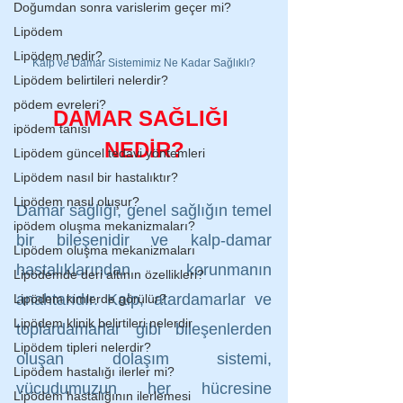
Doğumdan sonra varislerim geçer mi?
Lipödem
Lipödem nedir?
Kalp ve Damar Sistemimiz Ne Kadar Sağlıklı?
Lipödem belirtileri nelerdir?
pödem evreleri?
DAMAR SAĞLIĞI 
ipödem tanısı
NEDİR?
Lipödem güncel tedavi yöntemleri
Lipödem nasıl bir hastalıktır?
Lipödem nasıl oluşur?
Damar sağlığı, genel sağlığın temel 
ipödem oluşma mekanizmaları?
bir bileşenidir ve kalp-damar 
Lipödem oluşma mekanizmaları
hastalıklarından korunmanın 
Lipödemde deri altının özellikleri?
anahtarıdır. Kalp, atardamarlar ve 
Lipödem kimlerde görülür?
Lipödem klinik belirtileri nelerdir
toplardamarlar gibi bileşenlerden 
Lipödem tipleri nelerdir?
oluşan dolaşım sistemi, 
Lipödem hastalığı ilerler mi?
vücudumuzun her hücresine 
Lipödem hastalığının ilerlemesi