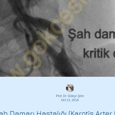
 oluşur mu?
Gebelikte Varis belirtileri?
i
Gebelikte Varis ne zaman başlar?
Gebelikte Varis neden olur?
Gebelikte varisi artıran faktörler?
Gebelikte varis önlenebilir mi?
Hamile iken varis çorabı güvenli mi
Prof. Dr. Gökçe Şirin
Oct 13, 2016
ah Damarı Hastalığı (Karotis Arter 