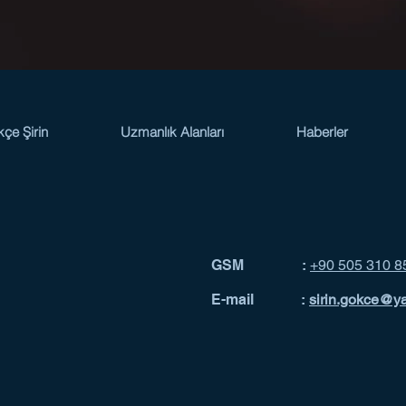
kçe Şirin
Uzmanlık Alanları
Haberler
GSM :
+90 505 310 8
E-mail :
sirin.gokce@y