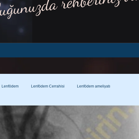
luğunuzda rehberiniz ol
Lenfödem
Lenfödem Cerrahisi
Lenfödem ameliyatı
nöz şant nedir?
Lenfödem Çorabı
Lenfödem Çorabı Nedir?
Lenfödem ve varis çorabı farkı!...
Hamilelikte varis?