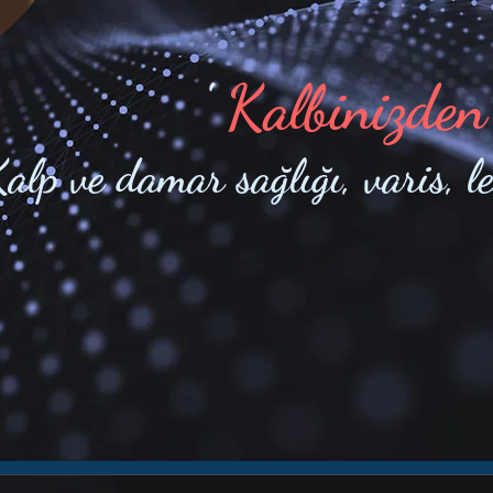
'
Kalbinizden
alp ve damar sağlığı, varis, l