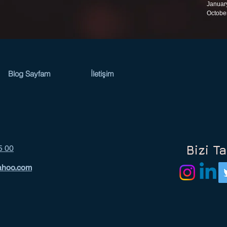
Januar
Octobe
Blog Sayfam
İletişim
Bizi Ta
5 00
ahoo.com