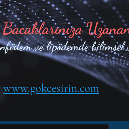
 Bacaklarınıza Uzana
enfödem ve lipödemde bilimsel 
www.gokcesirin.com