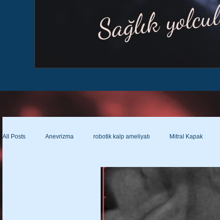
Sağlık yolcu
All Posts
Anevrizma
robotik kalp ameliyatı
Mitral Kapak
Lenfödem ameliyatı var mı?
Lenfatikovenöz şant
Lenfatikove
Lenfödem çorabının özellikleri
Lenfödem ve varis çorabı farkları?