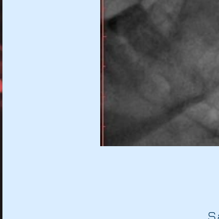
Gebelikte varis!
Hamilelikte Varis olur mu?
Hamilelikte varis
Gebelikte Varis önleme yöntemleri
Gebelikte Varis tedavi yöntemler
Gebelikte varis oluşması normal mi?
Gebelikte varis belirtileri
Gebelikte varis nasıl tedavi edilir
Gebelik varisi bebeği etkiler mi?
Ş