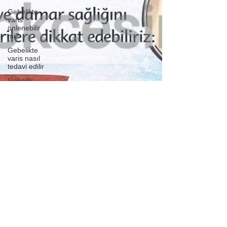
Gebelikte
varis
önlenebilir
mi?
Gebelikte
varis nasıl
tedavi edilir
Gebelik
varisi
bebeği
etkiler mi?
Hamile iken
varis çorabı
güvenli mi
Doğumdan
sonra
varislerim
geçer mi?
Lipödem
Lipödem
nedir?
Lipödem