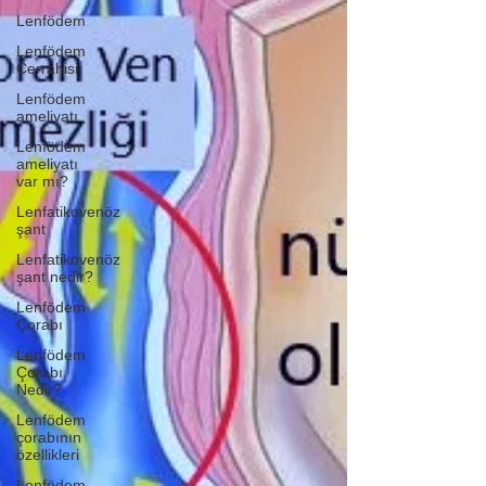
Lenfödem
Lenfödem
Cerrahisi
Lenfödem
ameliyatı
Lenfödem
ameliyatı
var mı?
Lenfatikovenöz
şant
Lenfatikovenöz
şant nedir?
Lenfödem
Çorabı
Lenfödem
Çorabı
Nedir?
Lenfödem
çorabının
özellikleri
Lenfödem