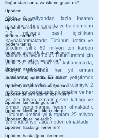
Doğumdan sonra varislerim geçer mi?
Lipödem
Yılda 8 milyondan fazla insanın 
Lipödem nedir?
ölümüne sebep olmakta ve bu ölümlerin 
Lipödem belirtileri nelerdir?
1,2 milyonu pasif içicilikten 
pödem evreleri?
kaynaklanmaktadır. Tütünün üretim ve 
ipödem tanısı
tüketimi yıllık 80 milyon ton karbon 
Lipödem güncel tedavi yöntemleri
salınımına neden olur. Tütün üretimi için 
Lipödem nasıl bir hastalıktır?
yıllık 22 milyar ton su kullanılmakta, 
Lipödem nasıl oluşur?
Dünya genelinde her yıl orman 
ipödem oluşma mekanizmaları?
alanlarının yüzde 5'i tütün yetiştirmek 
için kaybedilmekte, Sigara tüketimiyle 2 
Lipödem oluşma mekanizmaları
milyon ton paket atığı oluşmakta ve her 
Lipödemde deri altının özellikleri?
yıl 4,5 trilyon izmarit çevre kirliliği ve 
Lipödem kimlerde görülür?
orman yangınlarına neden olmaktadır. 
Lipödem klinik belirtileri nelerdir
Tütünün üretimi yıllık toplam 25 milyon 
Lipödem tipleri nelerdir?
ton endüstriyel atığa neden olmaktadır.
Lipödem hastalığı ilerler mi?
Lipödem hastalığının ilerlemesi