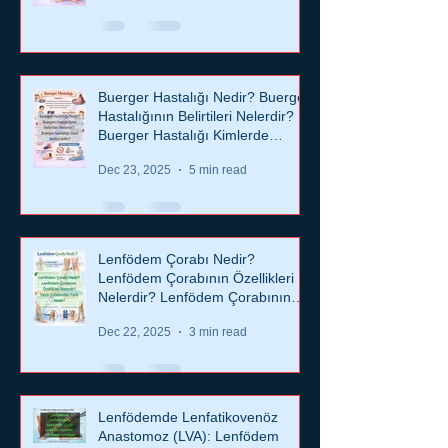
Buerger Hastalığı Nedir? Buerger
Hastalığının Belirtileri Nelerdir?
Buerger Hastalığı Kimlerde
Görülür? Buerger hastalığı nasıl
Dec 23, 2025
5 min read
tedavi edilir?
Lenfödem Çorabı Nedir?
Lenfödem Çorabının Özellikleri
Nelerdir? Lenfödem Çorabının
Varis Çorabından Farkı Nedir?
Dec 22, 2025
3 min read
Lenfödemde Lenfatikovenöz
Anastomoz (LVA): Lenfödem