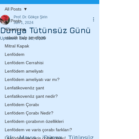
All Posts
Prof. Dr. Gökçe Şirin
All Posts
Jun 1, 2024
Dünya Tütünsüz Günü
Anevrizma
robotik kalp ameliyatı
Updated:
Dec 31, 2025
Mitral Kapak
Lenfödem
Lenfödem Cerrahisi
Lenfödem ameliyatı
Lenfödem ameliyatı var mı?
Lenfatikovenöz şant
Lenfatikovenöz şant nedir?
Lenfödem Çorabı
Lenfödem Çorabı Nedir?
Lenfödem çorabının özellikleri
Lenfödem ve varis çorabı farkları?
31 Mayıs 'Dünya Tütünsüz 
Lenfödem ve varis çorabı farkı!...