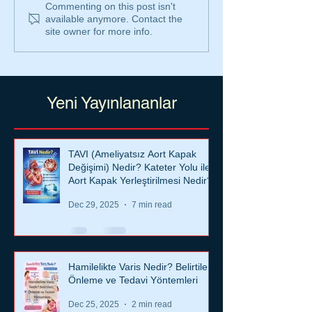
Hamilelikte Varis
Buerger Hastal
Commenting on this post isn't
available anymore. Contact the
Nedir? Belirtileri,
Nedir? Buerge
site owner for more info.
Önleme ve Tedavi
Hastalığının Be
Yöntemleri
Nelerdir? Bue
Hastalığı Kiml
Görülür? Buer
hastalığı nasıl
Yeni Yayınlananlar
edilir?
TAVI (Ameliyatsız Aort Kapak
Değişimi) Nedir? Kateter Yolu ile
Aort Kapak Yerleştirilmesi Nedir?
Dec 29, 2025
7 min read
Hamilelikte Varis Nedir? Belirtileri,
Önleme ve Tedavi Yöntemleri
Dec 25, 2025
2 min read