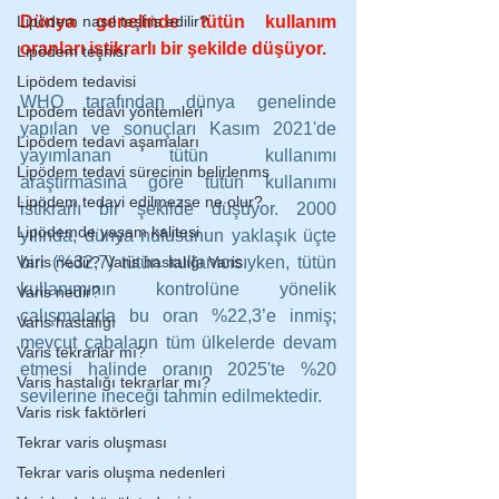
Lipödem nasıl teşhis edilir?
Dünya genelinde tütün kullanım 
oranları istikrarlı bir şekilde düşüyor.
Lipödem teşhisi
Lipödem tedavisi
WHO tarafından dünya genelinde 
Lipödem tedavi yöntemleri
yapılan ve sonuçları Kasım 2021'de 
Lipödem tedavi aşamaları
yayımlanan tütün kullanımı 
Lipödem tedavi sürecinin belirlenms
araştırmasına göre tütün kullanımı 
Lipödem tedavi edilmezse ne olur?
istikrarlı bir şekilde düşüyor. 2000 
Lipödemde yaşam kalitesi
yılında, dünya nüfusunun yaklaşık üçte 
Varis nedir? Varis hastalığı Varis
biri (%32,7) tütün kullanıcısıyken, tütün 
kullanımının kontrolüne yönelik 
Varis nedir?
çalışmalarla bu oran %22,3’e inmiş; 
Varis hastalığı
mevcut çabaların tüm ülkelerde devam 
Varis tekrarlar mı?
etmesi halinde oranın 2025'te %20 
Varis hastalığı tekrarlar mı?
sevilerine ineceği tahmin edilmektedir.
Varis risk faktörleri
Tekrar varis oluşması
Tekrar varis oluşma nedenleri