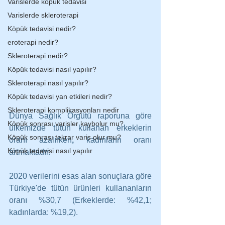
Varislerde köpük tedavisi
Varislerde skleroterapi
Köpük tedavisi nedir?
eroterapi nedir?
Skleroterapi nedir?
Köpük tedavisi nasıl yapılır?
Skleroterapi nasıl yapılır?
Köpük tedavisi yan etkileri nedir?
Skleroterapi komplikasyonları nedir
Dünya Sağlık Örgütü raporuna göre 
Köpük sonrası varisler kaybolur mu?
ülkemizde tütün kullanan erkeklerin 
Köpük sonrası tekrar varis olur mu?
oranı azalırken
, 
kadınların oranı 
Köpük tedavisi nasıl yapılır
artmaktadır. 
2020 verilerini esas alan sonuçlara göre 
Türkiye'de tütün ürünleri kullananların 
oranı %30,7 (Erkeklerde: %42,1; 
kadınlarda: %19,2).