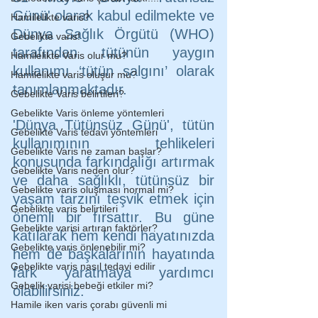
Günü' olarak kabul edilmekte ve 
Hamilelikte varis?
Dünya Sağlık Örgütü (WHO) 
Gebelikte varis!
tarafından tütünün yaygın 
Hamilelikte Varis olur mu?
kullanımı ‘tütün salgını’ olarak 
Hamilelikte varis oluşur mu?
tanımlanmaktadır.  
Gebelikte Varis belirtileri?
Gebelikte Varis önleme yöntemleri
'Dünya Tütünsüz Günü', tütün 
Gebelikte Varis tedavi yöntemleri
kullanımının tehlikeleri 
Gebelikte Varis ne zaman başlar?
konusunda farkındalığı artırmak 
Gebelikte Varis neden olur?
ve daha sağlıklı, tütünsüz bir 
Gebelikte varis oluşması normal mi?
yaşam tarzını teşvik etmek için 
Gebelikte varis belirtileri
önemli bir fırsattır. Bu güne 
Gebelikte varisi artıran faktörler?
katılarak hem kendi hayatınızda 
Gebelikte varis önlenebilir mi?
hem de başkalarının hayatında 
Gebelikte varis nasıl tedavi edilir
fark yaratmaya yardımcı 
Gebelik varisi bebeği etkiler mi?
olabilirsiniz.
Hamile iken varis çorabı güvenli mi