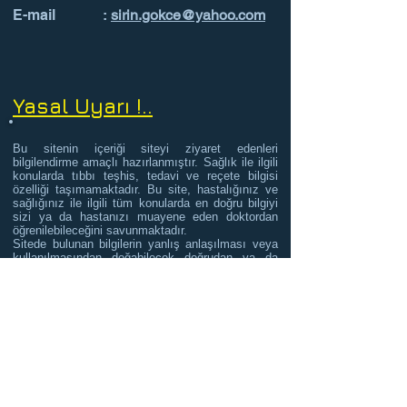
E-mail :
sirin.gokce@yahoo.com
Yasal Uyarı !..
Bu sitenin içeriği siteyi ziyaret edenleri
bilgilendirme amaçlı hazırlanmıştır. Sağlık ile ilgili
konularda tıbbı teşhis, tedavi ve reçete bilgisi
özelliği taşımamaktadır. Bu site, hastalığınız ve
sağlığınız ile ilgili tüm konularda en doğru bilgiyi
sizi ya da hastanızı muayene eden doktordan
öğrenilebileceğini savunmaktadır.
Sitede bulunan bilgilerin yanlış anlaşılması veya
kullanılmasından doğabilecek doğrudan ya da
dolaylı cezai zarar, ziyan, hasar veya
sorumluluktan ötürü Web sayfası ve sayfa sahibi
sorumlu tutulamaz. Web sitemiz sadece yasal
amaçlarla ve kanunlara saygılı olarak kullanılabilir.
Bu siteyi kullanmakla, yasalara uygun
davranacağınızı taahhüt etmektesiniz. Bu sitede
yayınlanan metin, görsel, ses, animasyon ve
video dosyaları ile tasarımları 5846 sayılı Yasa ve
ilgili Mevzuat gereği telif altındadır. Telif hakkı web
sayfası sahibine aittir. Tüm haklar saklıdır. Web