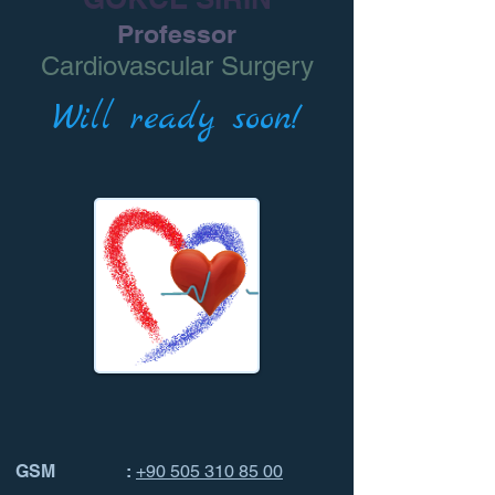
Professor
Cardiovascular Surgery
Will ready soon!
GSM :
+90 505 310 85 00