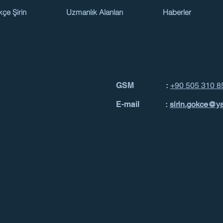
kçe Şirin
Uzmanlık Alanları
Haberler
GSM :
+90 505 310 8
E-mail :
sirin.gokce@y