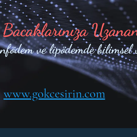
 Bacaklarınıza Uzana
enfödem ve lipödemde bilimsel 
www.gokcesirin.com