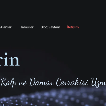
Alanları
Haberler
Blog Sayfam
İletişim
rin
Kalp ve Damar Cerrahisi Uzm