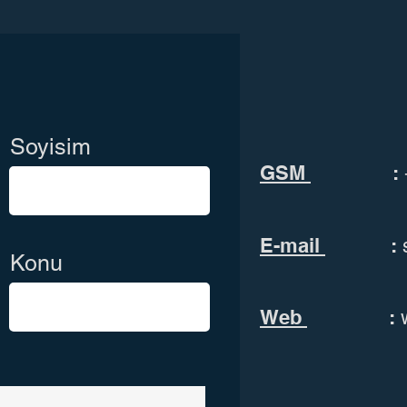
Soyisim
GSM
:
E-mail
:
Konu
Web
: