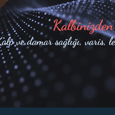
'
Kalbinizden
alp ve damar sağlığı, varis, l