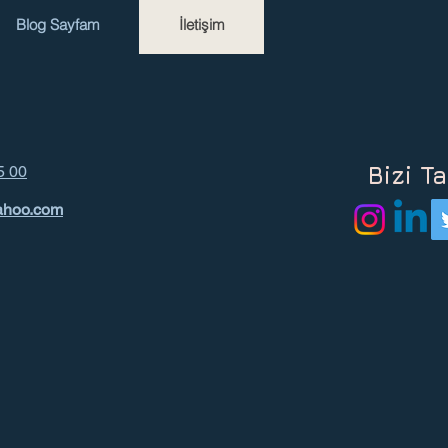
Blog Sayfam
İletişim
Bizi Ta
5 00
ahoo.com