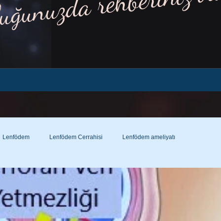
luğunuzda rehberiniz ol
Lenfödem
Lenfödem Cerrahisi
Lenfödem ameliyatı
nöz şant nedir?
Lenfödem Çorabı
Lenfödem Çorabı Nedir?
Lenfödem ve varis çorabı farkı!...
Hamilelikte varis?