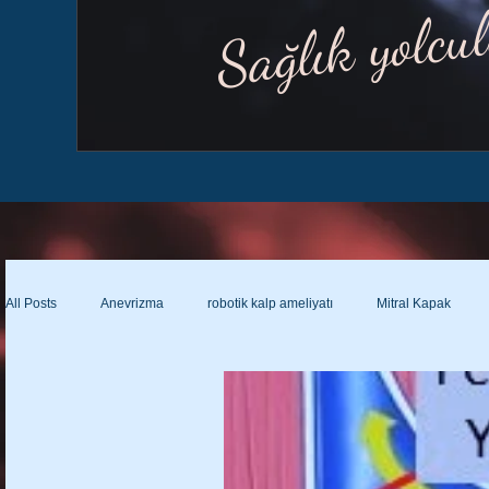
Sağlık yolcu
All Posts
Anevrizma
robotik kalp ameliyatı
Mitral Kapak
Lenfödem ameliyatı var mı?
Lenfatikovenöz şant
Lenfatikove
Lenfödem çorabının özellikleri
Lenfödem ve varis çorabı farkları?