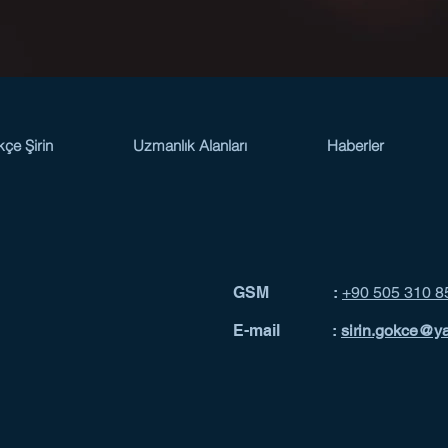
kçe Şirin
Uzmanlık Alanları
Haberler
GSM :
+90 505 310 8
E-mail :
sirin.gokce@y