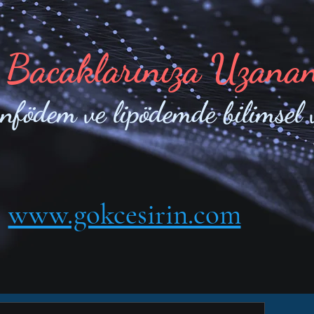
 Bacaklarınıza Uzana
enfödem ve lipödemde bilimsel 
www.gokcesirin.com