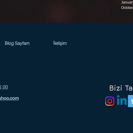
Januar
Octobe
Blog Sayfam
İletişim
Bizi Ta
5 00
ahoo.com