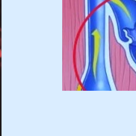
Gebelikte varis!
Hamilelikte Varis olur mu?
Hamilelikte varis
Gebelikte Varis önleme yöntemleri
Gebelikte Varis tedavi yöntemler
Gebelikte varis oluşması normal mi?
Gebelikte varis belirtileri
Gebelikte varis nasıl tedavi edilir
Gebelik varisi bebeği etkiler mi?