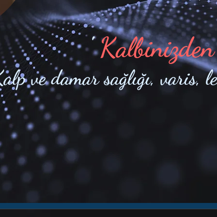
'
Kalbinizden
alp ve damar sağlığı, varis, l