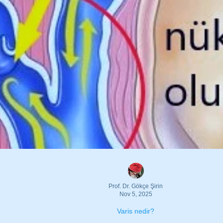
 oluşur mu?
Gebelikte Varis belirtileri?
i
Gebelikte Varis ne zaman başlar?
Gebelikte Varis neden olur?
Gebelikte varisi artıran faktörler?
Gebelikte varis önlenebilir mi?
Hamile iken varis çorabı güvenli mi
Prof. Dr. Gökçe Şirin
Nov 5, 2025
Varis nedir?