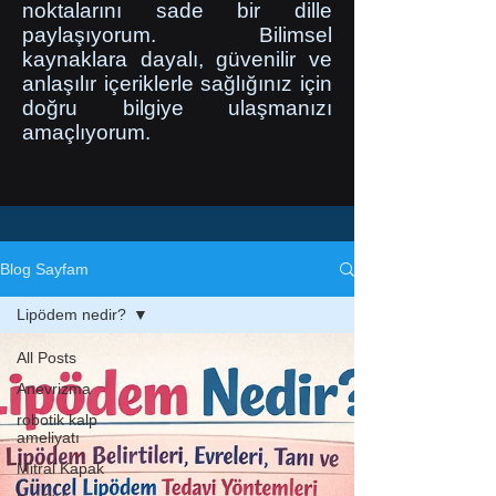
noktalarını sade bir dille
paylaşıyorum. Bilimsel
kaynaklara dayalı, güvenilir ve
anlaşılır içeriklerle sağlığınız için
doğru bilgiye ulaşmanızı
amaçlıyorum.
Blog Sayfam
Lipödem nedir?
All Posts
Anevrizma
robotik kalp
ameliyatı
Mitral Kapak