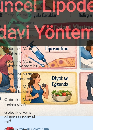
Hamilelikte varis?
Gebelikte varis!
Hamilelikte Varis
olur mu?
Hamilelikte varis
oluşur mu?
Gebelikte Varis
belirtileri?
Gebelikte Varis
önleme yöntemleri
Gebelikte Varis
tedavi yöntemleri
Gebelikte Varis ne
zaman başlar?
Gebelikte Varis
neden olur?
Gebelikte varis
oluşması normal
mi?
Gebelikte varis