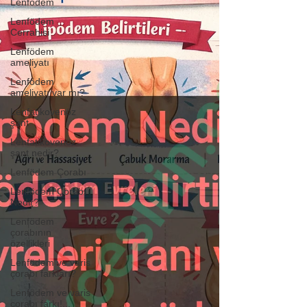
Lenfödem
Lenfödem
Cerrahisi
Lenfödem
ameliyatı
Lenfödem
ameliyatı var mı?
Lenfatikovenöz
şant
Lenfatikovenöz
şant nedir?
Lenfödem Çorabı
Lenfödem Çorabı
Nedir?
Lenfödem
çorabının
özellikleri
Lenfödem ve varis
çorabı farkları?
Lenfödem ve varis
çorabı farkı!...