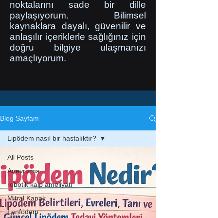
noktalarını sade bir dille
paylaşıyorum. Bilimsel
kaynaklara dayalı, güvenilir ve
anlaşılır içeriklerle sağlığınız için
doğru bilgiye ulaşmanızı
amaçlıyorum.
Blog Sayfam
Lipödem nasıl bir hastalıktır?
All Posts
Anevrizma
robotik kalp ameliyatı
Mitral Kapak
Lenfödem