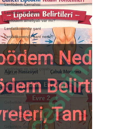
Lenfödem Cerrahisi
Lenfödem ameliyatı
Lenfödem ameliyatı var mı?
Lenfatikovenöz şant
Lenfatikovenöz şant nedir?
Lenfödem Çorabı
Lenfödem Çorabı Nedir?
Lenfödem çorabının özellikleri
Lenfödem ve varis çorabı
farkları?
Lenfödem ve varis çorabı
farkı!...
Hamilelikte varis?
Gebelikte varis!
Hamilelikte Varis olur mu?
Hamilelikte varis oluşur mu?
Gebelikte Varis belirtileri?