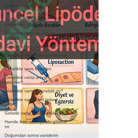
Gebelikte Varis önleme
yöntemleri
Gebelikte Varis tedavi
yöntemleri
Gebelikte Varis ne zaman
başlar?
Gebelikte Varis neden olur?
Gebelikte varis oluşması normal
mi?
Gebelikte varis belirtileri
Gebelikte varisi artıran
faktörler?
Gebelikte varis önlenebilir mi?
Gebelikte varis nasıl tedavi
edilir
Gebelik varisi bebeği etkiler mi?
Hamile iken varis çorabı güvenli
mi
Doğumdan sonra varislerim