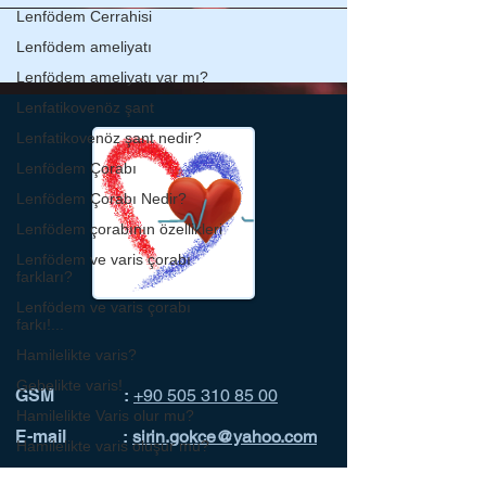
Lenfödem Cerrahisi
Lenfödem ameliyatı
Lenfödem ameliyatı var mı?
Lenfatikovenöz şant
Lenfatikovenöz şant nedir?
Lenfödem Çorabı
Lenfödem Çorabı Nedir?
Lenfödem çorabının özellikleri
Lenfödem ve varis çorabı
farkları?
Lenfödem ve varis çorabı
farkı!...
Hamilelikte varis?
Gebelikte varis!
GSM :
+90 505 310 85 00
Hamilelikte Varis olur mu?
E-mail :
sirin.gokce@yahoo.com
Hamilelikte varis oluşur mu?
Gebelikte Varis belirtileri?