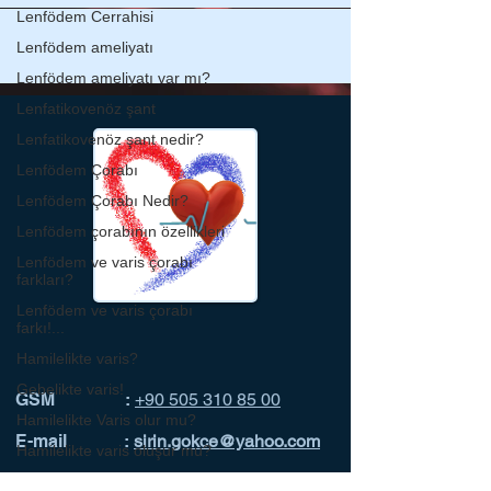
Lenfödem Cerrahisi
Lenfödem ameliyatı
Lenfödem ameliyatı var mı?
Lenfatikovenöz şant
Lenfatikovenöz şant nedir?
Lenfödem Çorabı
Lenfödem Çorabı Nedir?
Lenfödem çorabının özellikleri
Lenfödem ve varis çorabı
farkları?
Lenfödem ve varis çorabı
farkı!...
Hamilelikte varis?
Gebelikte varis!
GSM :
+90 505 310 85 00
Hamilelikte Varis olur mu?
E-mail :
sirin.gokce@yahoo.com
Hamilelikte varis oluşur mu?
Gebelikte Varis belirtileri?