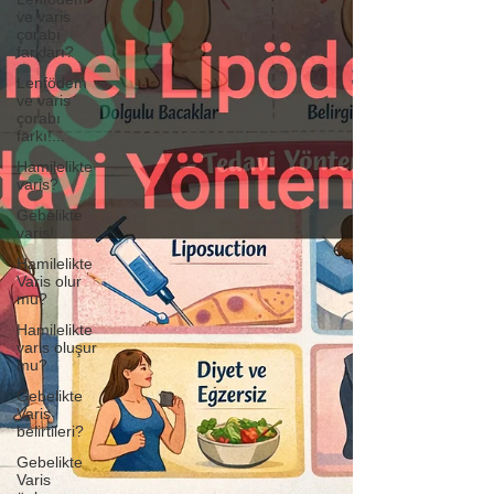
ve varis
çorabı
farkları?
Lenfödem
ve varis
çorabı
farkı!...
Hamilelikte
varis?
Gebelikte
varis!
Hamilelikte
Varis olur
mu?
Hamilelikte
varis oluşur
mu?
Gebelikte
Varis
belirtileri?
Gebelikte
Varis