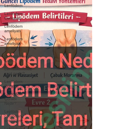
Lenfödem
Lenfödem
Cerrahisi
Lenfödem
ameliyatı
Lenfödem
ameliyatı
var mı?
Lenfatikovenöz
şant
Lenfatikovenöz
şant nedir?
Lenfödem
Çorabı
Lenfödem
Çorabı
Nedir?
Lenfödem
çorabının
özellikleri
Lenfödem