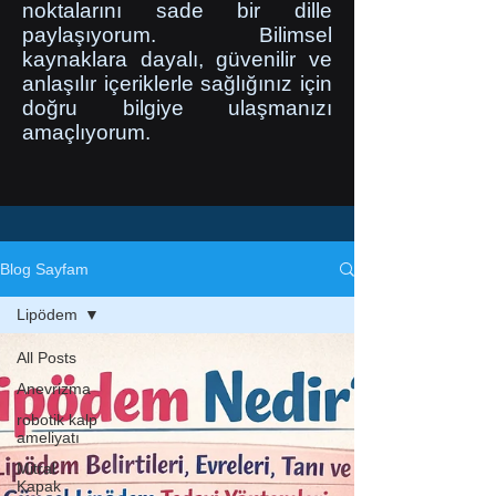
noktalarını sade bir dille
paylaşıyorum. Bilimsel
kaynaklara dayalı, güvenilir ve
anlaşılır içeriklerle sağlığınız için
doğru bilgiye ulaşmanızı
amaçlıyorum.
Blog Sayfam
Lipödem
All Posts
Anevrizma
robotik kalp
ameliyatı
Mitral
Kapak