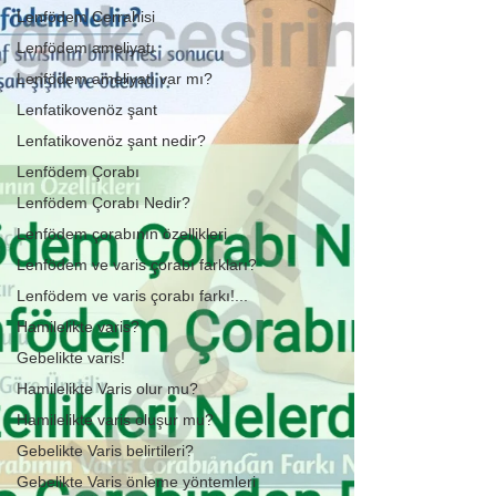
Lenfödem Cerrahisi
Lenfödem ameliyatı
Lenfödem ameliyatı var mı?
Lenfatikovenöz şant
Lenfatikovenöz şant nedir?
Lenfödem Çorabı
Lenfödem Çorabı Nedir?
Lenfödem çorabının özellikleri
Lenfödem ve varis çorabı farkları?
Lenfödem ve varis çorabı farkı!...
Hamilelikte varis?
Gebelikte varis!
Hamilelikte Varis olur mu?
Hamilelikte varis oluşur mu?
Gebelikte Varis belirtileri?
Gebelikte Varis önleme yöntemleri