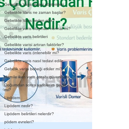
Gebelikte Varis tedavi yöntemleri
Gebelikte Varis ne zaman başlar?
Gebelikte Varis neden olur?
Gebelikte varis oluşması normal mi?
Gebelikte varis belirtileri
Gebelikte varisi artıran faktörler?
Gebelikte varis önlenebilir mi?
Gebelikte varis nasıl tedavi edilir
Gebelik varisi bebeği etkiler mi?
Hamile iken varis çorabı güvenli mi
Doğumdan sonra varislerim geçer
mi?
Lipödem
Lipödem nedir?
Lipödem belirtileri nelerdir?
pödem evreleri?