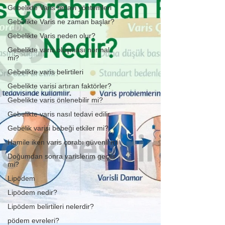
Gebelikte Varis tedavi yöntemleri
Gebelikte Varis ne zaman başlar?
Gebelikte Varis neden olur?
Gebelikte varis oluşması normal
mi?
Gebelikte varis belirtileri
Gebelikte varisi artıran faktörler?
Gebelikte varis önlenebilir mi?
Gebelikte varis nasıl tedavi edilir
Gebelik varisi bebeği etkiler mi?
Hamile iken varis çorabı güvenli mi
Doğumdan sonra varislerim geçer
mi?
Lipödem
Lipödem nedir?
Lipödem belirtileri nelerdir?
pödem evreleri?