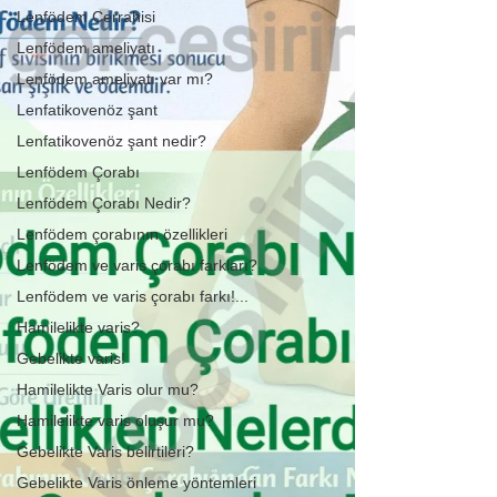
Lenfödem Cerrahisi
Lenfödem ameliyatı
Lenfödem ameliyatı var mı?
Lenfatikovenöz şant
Lenfatikovenöz şant nedir?
Lenfödem Çorabı
Lenfödem Çorabı Nedir?
Lenfödem çorabının özellikleri
Lenfödem ve varis çorabı farkları?
Lenfödem ve varis çorabı farkı!...
Hamilelikte varis?
Gebelikte varis!
Hamilelikte Varis olur mu?
Hamilelikte varis oluşur mu?
Gebelikte Varis belirtileri?
Gebelikte Varis önleme yöntemleri