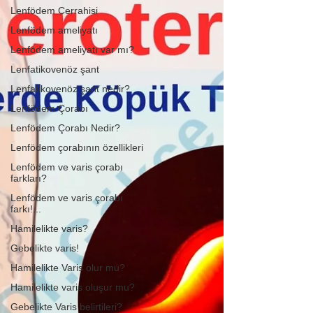
Lenfödem Cerrahisi
Lenfödem ameliyatı
Lenfödem ameliyatı var mı?
Lenfatikovenöz şant
Lenfatikovenöz şant nedir?
Lenfödem Çorabı
Lenfödem Çorabı Nedir?
Lenfödem çorabının özellikleri
Lenfödem ve varis çorabı
farkları?
Lenfödem ve varis çorabı
farkı!...
Hamilelikte varis?
Gebelikte varis!
Hamilelikte Varis olur mu?
Hamilelikte varis oluşur mu?
Gebelikte Varis belirtileri?