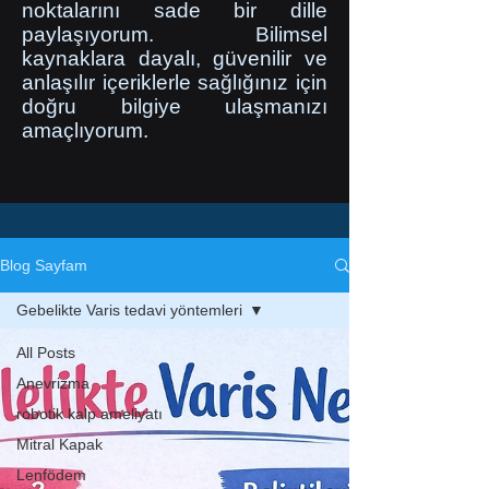
noktalarını sade bir dille
paylaşıyorum. Bilimsel
kaynaklara dayalı, güvenilir ve
anlaşılır içeriklerle sağlığınız için
doğru bilgiye ulaşmanızı
amaçlıyorum.
Blog Sayfam
Gebelikte Varis tedavi yöntemleri
All Posts
Anevrizma
robotik kalp ameliyatı
Mitral Kapak
Lenfödem