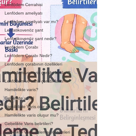
Lenfödem Cerrahisi
Lenfödem ameliyatı
Lenfödem ameliyatı var mı?
Lenfatikovenöz şant
Lenfatikovenöz şant nedir?
Lenfödem Çorabı
Lenfödem Çorabı Nedir?
Lenfödem çorabının özellikleri
Lenfödem ve varis çorabı farkları?
Lenfödem ve varis çorabı farkı!...
Hamilelikte varis?
Gebelikte varis!
Hamilelikte Varis olur mu?
Hamilelikte varis oluşur mu?
Gebelikte Varis belirtileri?
Gebelikte Varis önleme yöntemleri