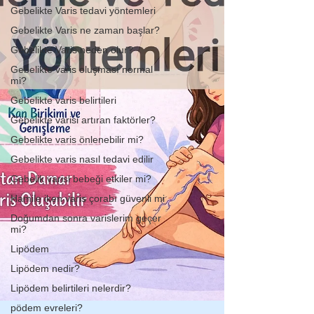
Gebelikte Varis tedavi yöntemleri
Gebelikte Varis ne zaman başlar?
Gebelikte Varis neden olur?
Gebelikte varis oluşması normal
mi?
Gebelikte varis belirtileri
Gebelikte varisi artıran faktörler?
Gebelikte varis önlenebilir mi?
Gebelikte varis nasıl tedavi edilir
Gebelik varisi bebeği etkiler mi?
Hamile iken varis çorabı güvenli mi
Doğumdan sonra varislerim geçer
mi?
Lipödem
Lipödem nedir?
Lipödem belirtileri nelerdir?
pödem evreleri?